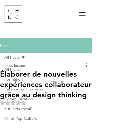
Change Factory
Cabinet de conseil &
formation sur les
transformations de
demain
Post
All Posts
1 min de lecture
All Posts
Élaborer de nouvelles
Formation
expériences collaborateur
Ressources Humaines
grâce au design thinking
Communication
Noté NaN étoiles sur 5.
Futur du travail
RH et Pop Culture