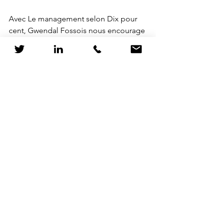
Avec Le management selon Dix pour 
cent, Gwendal Fossois nous encourage 
à repenser nos pratiques managériales 
à travers le prisme de cette série 
télévisée. 
Les leçons tirées de la vie des agents 
de l'agence ASK nous offrent des 
perspectives nouvelles pour gérer les 
équipes, favoriser la cohésion et 
améliorer le bien-être au travail. 
En appliquant ces enseignements, 
nous pouvons transformer nos bureaux 
en lieux de collaboration et 
d’épanouissement professionnel.
recrutement
équipe
DISC
management
dix pour cent
salariés
QVT