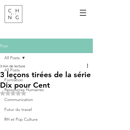
Change Factory
Cabinet de conseil &
formation sur les
transformations de
demain
Post
All Posts
3 min de lecture
All Posts
3 leçons tirées de la série
Formation
Dix pour Cent
Ressources Humaines
Noté NaN étoiles sur 5.
Communication
Futur du travail
RH et Pop Culture