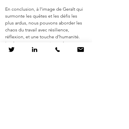
En conclusion, à l’image de Geralt qui 
surmonte les quêtes et les défis les 
plus ardus, nous pouvons aborder les 
chaos du travail avec résilience, 
réflexion, et une touche d’humanité. 
Les leçons que nous tirons de cet 
univers fantastique ne se limitent pas à 
l'aventure : elles s'appliquent aussi aux 
quêtes de la vie professionnelle. 
Soyons prêts à affronter le prochain 
défi avec sagesse et courage, tout en 
nous entourant des bons alliés.
mentorat
empathie
résilience
the witcher
chaos au travail
demander de l'aide
humanité
RH et Pop Culture