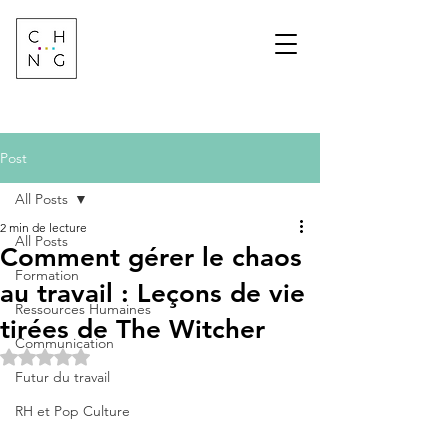
Change Factory
Cabinet de conseil &
formation sur les
transformations de
demain
Post
All Posts
2 min de lecture
All Posts
Comment gérer le chaos
Formation
au travail : Leçons de vie
Ressources Humaines
tirées de The Witcher
Communication
Noté NaN étoiles sur 5.
Futur du travail
RH et Pop Culture