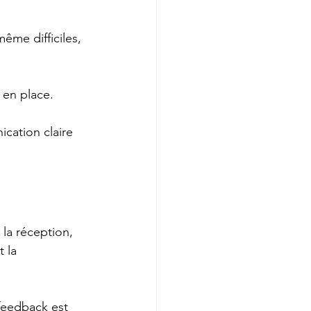
ême difficiles, 
 en place.
cation claire 
 la réception, 
 la 
feedback est 