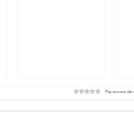
Noté 0 étoile sur 5.
Pas encore de 
La laïcité en entreprise