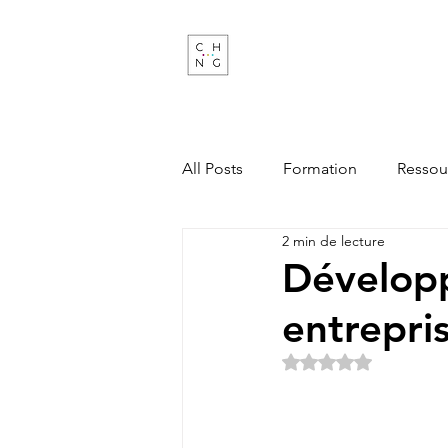
Change Factory
Cabinet de conseil & formati
transformations de demain
All Posts
Formation
Ressou
2 min de lecture
Développ
entrepri
Noté NaN étoiles s