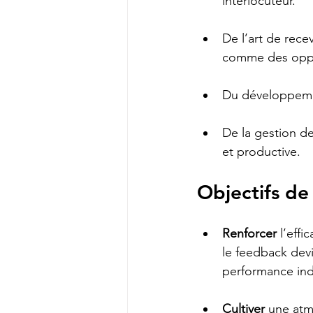
interlocuteur.
De l’art de rece
comme des oppo
Du développemen
De la gestion d
et productive.
Objectifs de 
Renforcer
 l’eff
le feedback devi
performance indi
Cultiver
 une atm