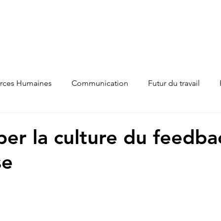
Accueil
À propos
Services
Mo
on sur les
rces Humaines
Communication
Futur du travail
er la culture du feedba
se
ur 5.