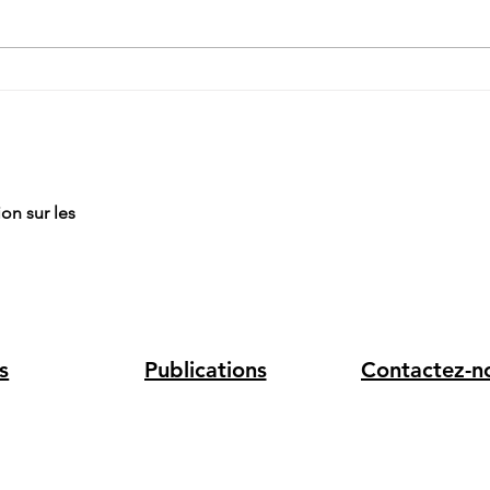
Dév
comp
on sur les
s
Publications
Contactez-n