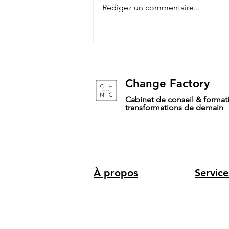
Apprendre à lâcher prise en
Rédigez un commentaire...
se reconnectant au corps
Change Factory
Cabinet de conseil & formati
transformations de demain
À propos
Service