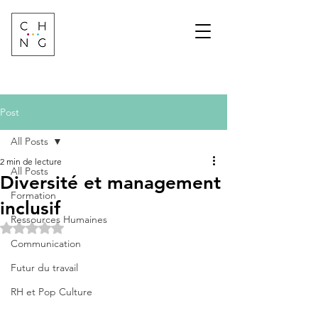
Change Factory
Cabinet de conseil &
formation sur les
transformations de
demain
Post
All Posts
2 min de lecture
All Posts
Diversité et management
Formation
inclusif
Ressources Humaines
Noté NaN étoiles sur 5.
Communication
Futur du travail
RH et Pop Culture