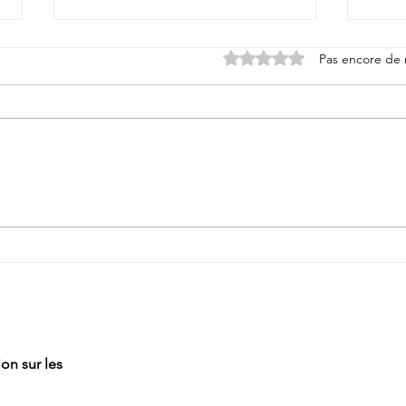
Noté 0 étoile sur 5.
Pas encore de 
La transition
Les 
professionnelle, c’est quitter
l'Ép
son job pour un nouveau
job.
on sur les