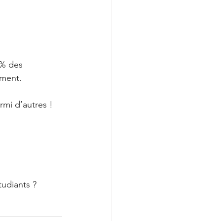
0% des 
ment. 
rmi d’autres !
tudiants ?