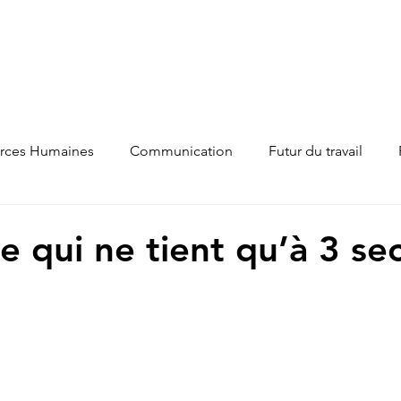
Accueil
À propos
Services
Mo
on sur les
rces Humaines
Communication
Futur du travail
e qui ne tient qu’à 3 s
ur 5.