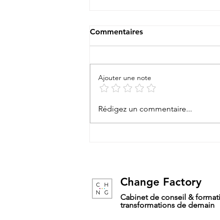
Commentaires
Ajouter une note
Je suis une grosse fainéante
Rédigez un commentaire...
Change Factory
Cabinet de conseil & formati
transformations de demain