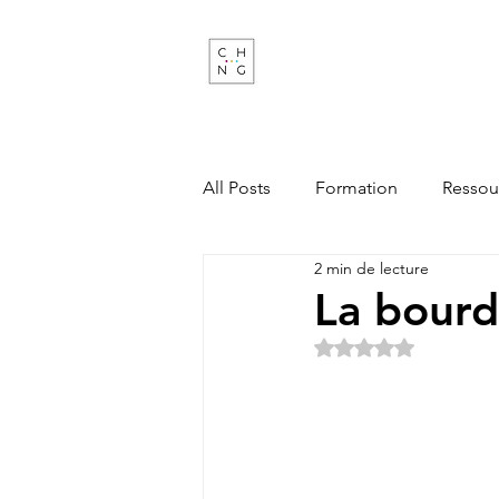
Change Factory
Cabinet de conseil & formati
transformations de demain
All Posts
Formation
Ressou
2 min de lecture
La bourd
Noté NaN étoiles s