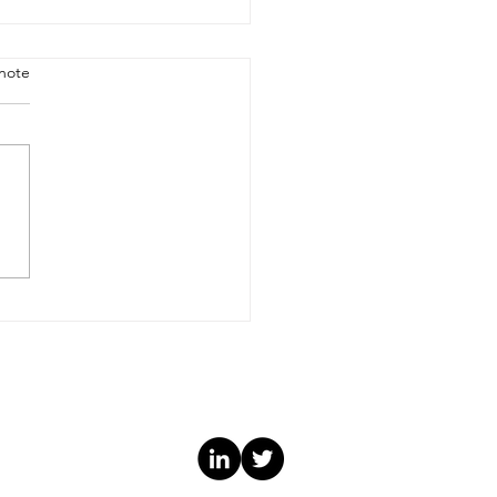
note
leçons RH tirées de Bob
onge