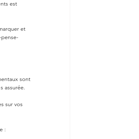
nts est 
émarquer et 
n-pense-
amentaux sont 
.s assurée. 
es sur vos 
e :