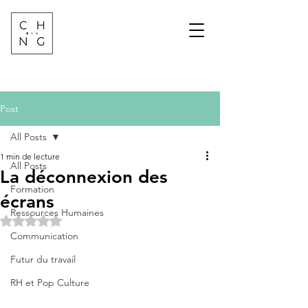
Change Factory
Cabinet de conseil &
formation sur les
transformations de
demain
Post
All Posts
1 min de lecture
All Posts
La déconnexion des
Formation
écrans
Ressources Humaines
Noté NaN étoiles sur 5.
Communication
Futur du travail
RH et Pop Culture