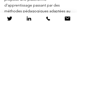
d’apprentissage passant par des 
méthodes pédagogiques adaptées au 
distanciel comme des jeux ou des 
vidéos, et s’adresse aux élèves de tous 
niveaux, de la maternelle à la terminale. 
La plateforme compte aujourd’hui plus 
de
80 millions d’utilisateurs
.
Variée et innovante et poussée par un 
contexte plus qu’encourageant, les 
EdTechs montrent un grand 
dynamisme qui dynamite un secteur 
anciennement traditionnel accroché, 
surtout en France, à un modèle 
présentiel et magistral. Les startups de 
l’apprentissage se reposent sur le 
meilleur de la technologie pour 
proposer des nouveaux moyens de 