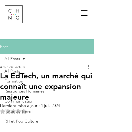
Change Factory
Cabinet de conseil &
formation sur les
transformations de
demain
Post
All Posts
4 min de lecture
All Posts
La EdTech, un marché qui
Formation
connaît une expansion
Ressources Humaines
majeure
Communication
Dernière mise à jour :
1 juil. 2024
Noté NaN étoiles sur 5.
Futur du travail
RH et Pop Culture