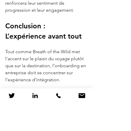
renforcera leur sentiment de 
progression et leur engagement.
Conclusion : 
L’expérience avant tout
Tout comme Breath of the Wild met 
l’accent sur le plaisir du voyage plutôt 
que sur la destination, l’onboarding en 
entreprise doit se concentrer sur 
l’expérience d’intégration.
Plus celle-ci est fluide, engageante et 
progressive, plus les nouveaux 
employé.e.s se sentiront impliqués et 
capables. En vous inspirant des 
meilleures pratiques d’onboarding de 
jeux vidéo comme Breath of the Wild, 