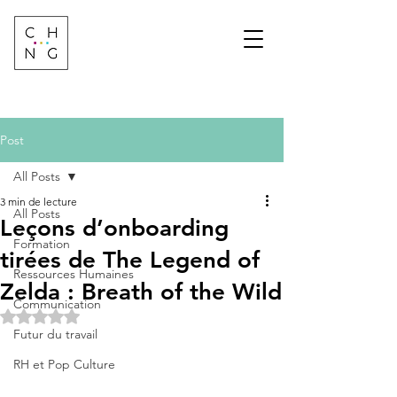
Change Factory
Cabinet de conseil &
formation sur les
transformations de
demain
Post
All Posts
3 min de lecture
All Posts
Leçons d’onboarding
Formation
tirées de The Legend of
Ressources Humaines
Zelda : Breath of the Wild
Communication
Noté NaN étoiles sur 5.
Futur du travail
RH et Pop Culture