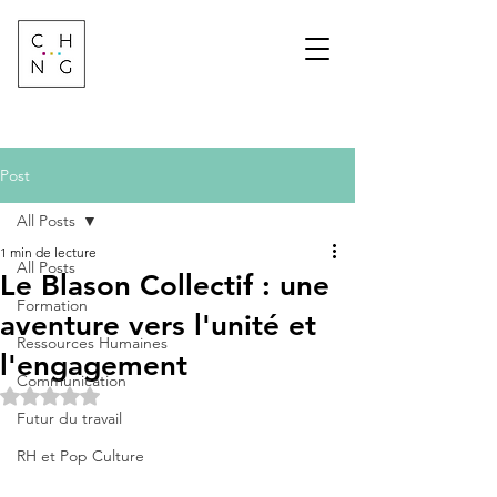
Change Factory
Cabinet de conseil &
formation sur les
transformations de
demain
Post
All Posts
1 min de lecture
All Posts
Le Blason Collectif : une
Formation
aventure vers l'unité et
Ressources Humaines
l'engagement
Communication
Noté NaN étoiles sur 5.
Futur du travail
RH et Pop Culture