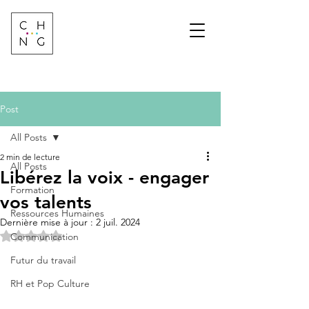
Change Factory
Cabinet de conseil &
formation sur les
transformations de
demain
Post
All Posts
2 min de lecture
All Posts
Libérez la voix - engager
Formation
vos talents
Ressources Humaines
Dernière mise à jour :
2 juil. 2024
Noté NaN étoiles sur 5.
Communication
Futur du travail
RH et Pop Culture