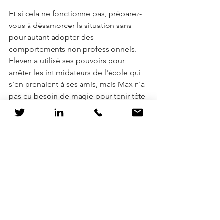
Et si cela ne fonctionne pas, préparez-
vous à désamorcer la situation sans 
pour autant adopter des 
comportements non professionnels. 
Eleven a utilisé ses pouvoirs pour 
arrêter les intimidateurs de l'école qui 
s'en prenaient à ses amis, mais Max n'a 
pas eu besoin de magie pour tenir tête 
à son demi-frère arrogant.
travail d'équipe
atteindre des objectifs
ouverture d'esprit
intimidateurs
exceller au travail
RH et Pop Culture
Voir tout