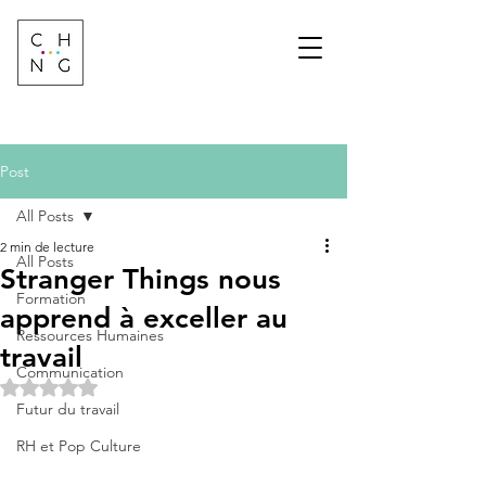
Change Factory
Cabinet de conseil &
formation sur les
transformations de
demain
Post
All Posts
2 min de lecture
All Posts
Stranger Things nous
Formation
apprend à exceller au
Ressources Humaines
travail
Communication
Noté NaN étoiles sur 5.
Futur du travail
RH et Pop Culture