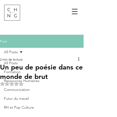
Change Factory
Cabinet de conseil &
formation sur les
transformations de
demain
Post
All Posts
2 min de lecture
All Posts
Un peu de poésie dans ce
Formation
monde de brut
Ressources Humaines
Noté NaN étoiles sur 5.
Communication
Futur du travail
RH et Pop Culture