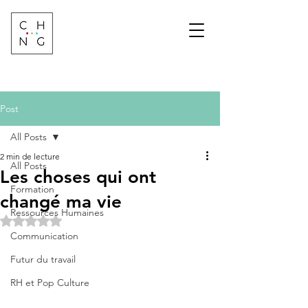
Change Factory
Cabinet de conseil &
formation sur les
transformations de
demain
Post
All Posts
2 min de lecture
All Posts
Les choses qui ont
Formation
changé ma vie
Ressources Humaines
Noté NaN étoiles sur 5.
Communication
Futur du travail
RH et Pop Culture