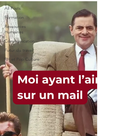
All Posts
Formation
Ressources
Humaines
Communication
Futur du travail
RH et Pop Culture