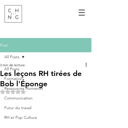
Change Factory
Cabinet de conseil &
formation sur les
transformations de
demain
Post
All Posts
3 min de lecture
All Posts
Les leçons RH tirées de
Formation
Bob l'Éponge
Ressources Humaines
Noté NaN étoiles sur 5.
Communication
Futur du travail
RH et Pop Culture