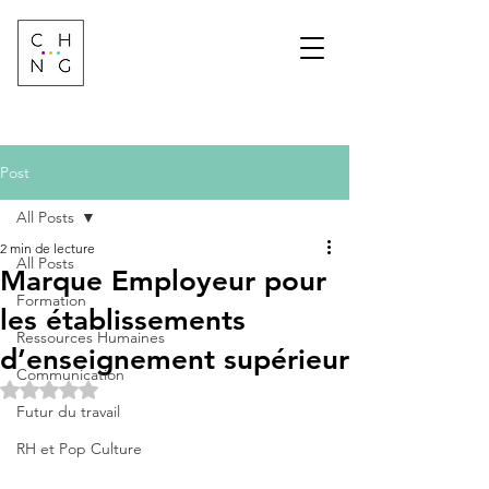
Change Factory
Cabinet de conseil &
formation sur les
transformations de
demain
Post
All Posts
2 min de lecture
All Posts
Marque Employeur pour
Formation
les établissements
Ressources Humaines
d’enseignement supérieur
Communication
Noté NaN étoiles sur 5.
Futur du travail
RH et Pop Culture