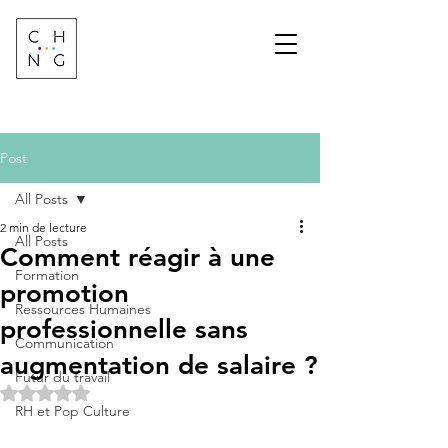
Change Factory
Cabinet de conseil &
formation sur les
transformations de
demain
Post
All Posts
2 min de lecture
All Posts
Comment réagir à une
Formation
promotion
Ressources Humaines
professionnelle sans
Communication
augmentation de salaire ?
Futur du travail
Noté NaN étoiles sur 5.
RH et Pop Culture