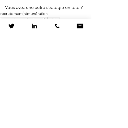
Vous avez une autre stratégie en tête ?
recrutement
rémunération
promotion professionnelle
salaire
Ressources Humaines
Voir tout
Posts récents