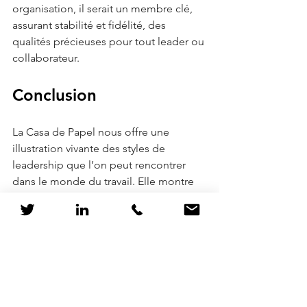
organisation, il serait un membre clé, 
assurant stabilité et fidélité, des 
qualités précieuses pour tout leader ou 
collaborateur.
Conclusion
La Casa de Papel nous offre une 
illustration vivante des styles de 
leadership que l’on peut rencontrer 
dans le monde du travail. Elle montre 
combien la synergie et la valorisation 
des forces individuelles sont 
essentielles pour atteindre des 
objectifs communs.
Souvenons-nous : si vous avez 
l’occasion de réaliser quelque chose 