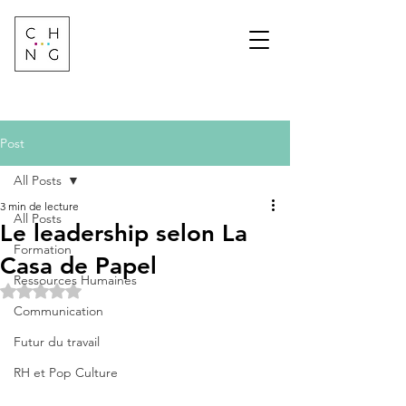
Change Factory
Cabinet de conseil &
formation sur les
transformations de
demain
Post
All Posts
3 min de lecture
All Posts
Le leadership selon La
Formation
Casa de Papel
Ressources Humaines
Noté NaN étoiles sur 5.
Communication
Futur du travail
RH et Pop Culture