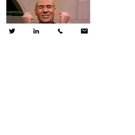
Pourquoi les RH devraient
considérer Star Trek
comme une formation
Le 5 avril 2063, un vaisseau Vulcain
détecte la signature de distorsion du
Dr Zefram Cochrane, marquant la
première rencontre entre...
1
/
12