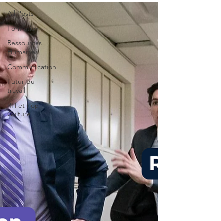
All Posts
Formation
Ressources
Humaines
Communication
Futur du
travail
RH et Pop
Culture