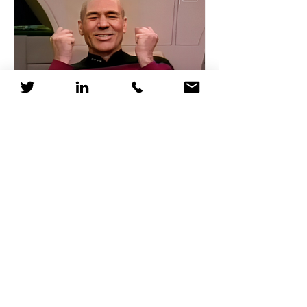
Pourquoi les RH devraient
considérer Star Trek
comme une formation
Le 5 avril 2063, un vaisseau Vulcain
détecte la signature de distorsion du
Dr Zefram Cochrane, marquant la
première rencontre entre...
1
/
12