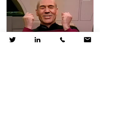
Pourquoi les RH devraient
considérer Star Trek
comme une formation
Le 5 avril 2063, un vaisseau Vulcain
détecte la signature de distorsion du
Dr Zefram Cochrane, marquant la
première rencontre entre...
1
/
12