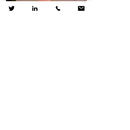
Pourquoi les RH devraient
considérer Star Trek
comme une formation
Le 5 avril 2063, un vaisseau Vulcain
détecte la signature de distorsion du
Dr Zefram Cochrane, marquant la
première rencontre entre...
1
/
12