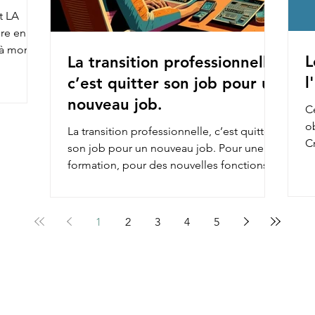
t LA
ire en
e à mon
L
La transition professionnelle,
l
c’est quitter son job pour un
nouveau job.
Ce
o
La transition professionnelle, c’est quitter
Cr
son job pour un nouveau job. Pour une
re
formation, pour des nouvelles fonctions,
pour une...
1
2
3
4
5