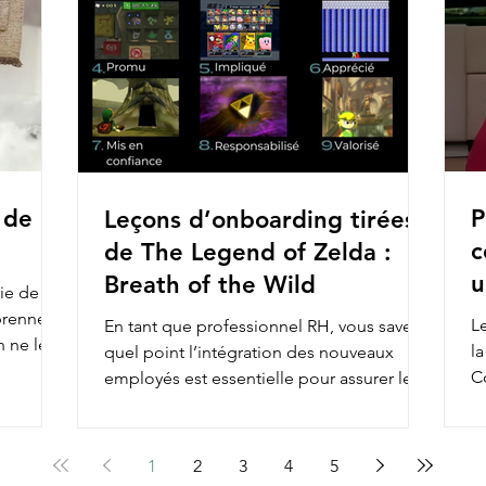
 de
P
Leçons d’onboarding tirées
c
de The Legend of Zelda :
u
Breath of the Wild
ie de
prennent
Le
En tant que professionnel RH, vous savez à
n ne le
l
quel point l’intégration des nouveaux
C
employés est essentielle pour assurer leur
en
engagement et...
1
2
3
4
5