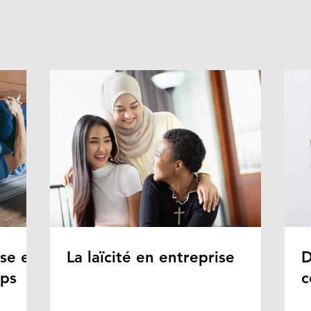
ise en
La laïcité en entreprise
D
rps
c