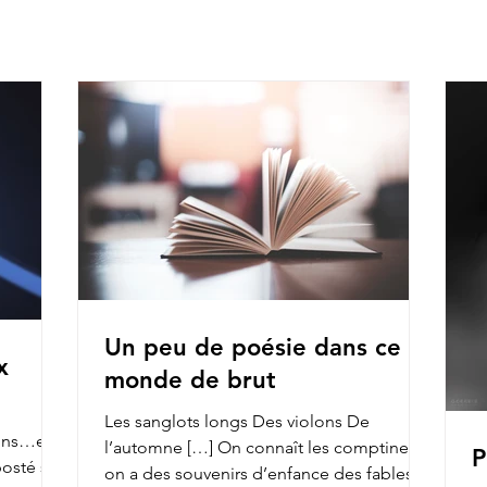
Un peu de poésie dans ce
x
monde de brut
Les sanglots longs Des violons De
ions…et
l’automne […] On connaît les comptines,
P
on a des souvenirs d’enfance des fables