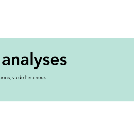
Accueil
À propos
Services
Mo
on sur les
 analyses
ons, vu de l’intérieur.