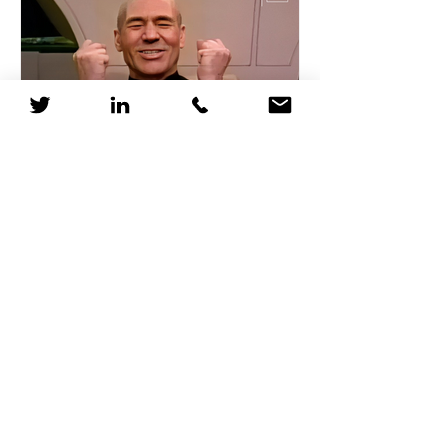
Pourquoi les RH devraient
considérer Star Trek
comme une formation
Le 5 avril 2063, un vaisseau Vulcain
détecte la signature de distorsion du
Dr Zefram Cochrane, marquant la
première rencontre entre...
1
/
12