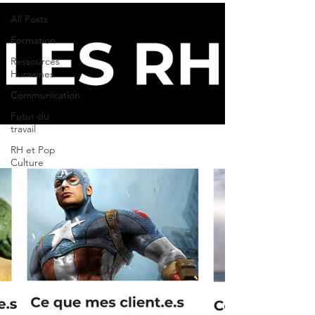
All Posts
Formation
Ressources
Humaines
Communication
Futur du
travail
RH et Pop
Culture