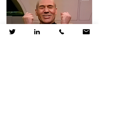
Pourquoi les RH devraient
considérer Star Trek
comme une formation
Le 5 avril 2063, un vaisseau Vulcain
détecte la signature de distorsion du
Dr Zefram Cochrane, marquant la
première rencontre entre...
1
/
12