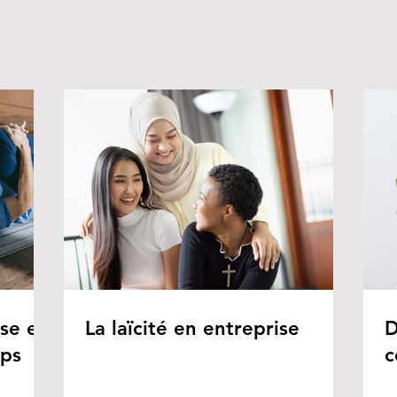
ise en
La laïcité en entreprise
D
rps
c