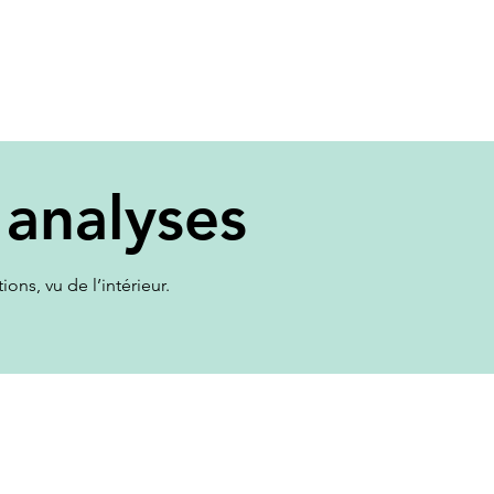
Accueil
À propos
Services
Mo
on sur les
 analyses
ons, vu de l’intérieur.