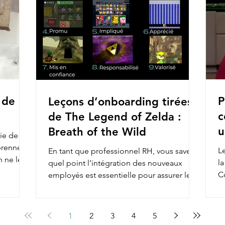
 de
P
Leçons d’onboarding tirées
c
de The Legend of Zelda :
u
Breath of the Wild
ie de
prennent
Le
En tant que professionnel RH, vous savez à
n ne le
l
quel point l’intégration des nouveaux
C
employés est essentielle pour assurer leur
en
engagement et...
1
2
3
4
5