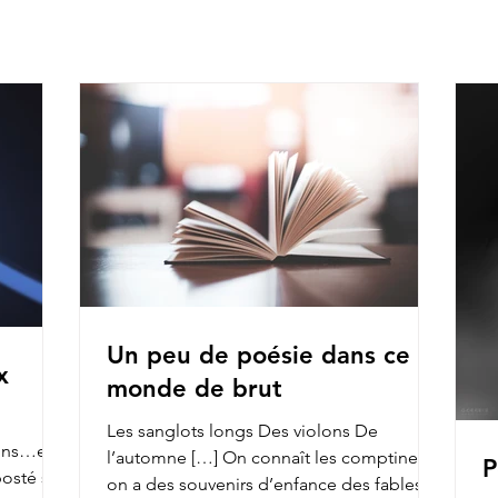
Un peu de poésie dans ce
x
monde de brut
Les sanglots longs Des violons De
ions…et
l’automne […] On connaît les comptines,
P
on a des souvenirs d’enfance des fables