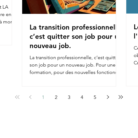
t LA
ire en
e à mon
L
La transition professionnelle,
l
c’est quitter son job pour un
nouveau job.
Ce
o
La transition professionnelle, c’est quitter
Cr
son job pour un nouveau job. Pour une
re
formation, pour des nouvelles fonctions,
pour une...
1
2
3
4
5