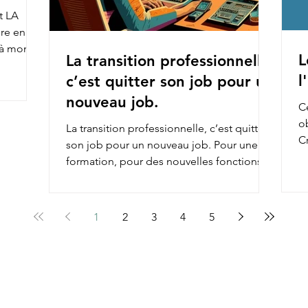
t LA
ire en
e à mon
L
La transition professionnelle,
l
c’est quitter son job pour un
nouveau job.
Ce
o
La transition professionnelle, c’est quitter
Cr
son job pour un nouveau job. Pour une
re
formation, pour des nouvelles fonctions,
pour une...
1
2
3
4
5