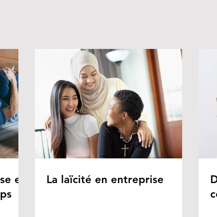
ise en
La laïcité en entreprise
D
rps
c