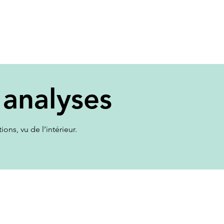
Accueil
À propos
Services
Mo
on sur les
 analyses
ons, vu de l’intérieur.