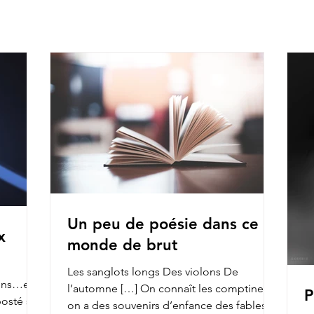
Un peu de poésie dans ce
x
monde de brut
Les sanglots longs Des violons De
ions…et
l’automne […] On connaît les comptines,
P
on a des souvenirs d’enfance des fables