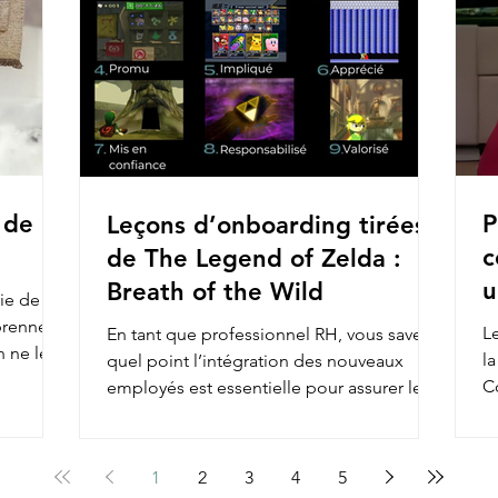
 de
P
Leçons d’onboarding tirées
c
de The Legend of Zelda :
u
Breath of the Wild
ie de
prennent
Le
En tant que professionnel RH, vous savez à
n ne le
l
quel point l’intégration des nouveaux
C
employés est essentielle pour assurer leur
en
engagement et...
1
2
3
4
5