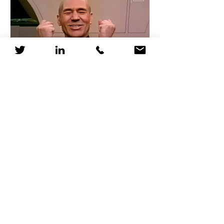
Pourquoi les RH devraient
considérer Star Trek
comme une formation
Le 5 avril 2063, un vaisseau Vulcain
détecte la signature de distorsion du
Dr Zefram Cochrane, marquant la
première rencontre entre...
1
/
12